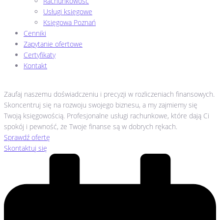
Rachunkowość
Usługi księgowe
Księgowa Poznań
Cenniki
Zapytanie ofertowe
Certyfikaty
Kontakt
Zaufaj naszemu doświadczeniu i precyzji w rozliczeniach finansowych.
Skoncentruj się na rozwoju swojego biznesu, a my zajmiemy się
Twoją księgowością. Profesjonalne usługi rachunkowe, które dają Ci
spokój i pewność, że Twoje finanse są w dobrych rękach.
Sprawdź ofertę
Skontaktuj się