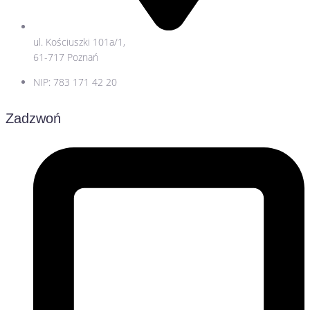
ul. Kościuszki 101a/1,
61-717 Poznań
NIP: 783 171 42 20
Zadzwoń